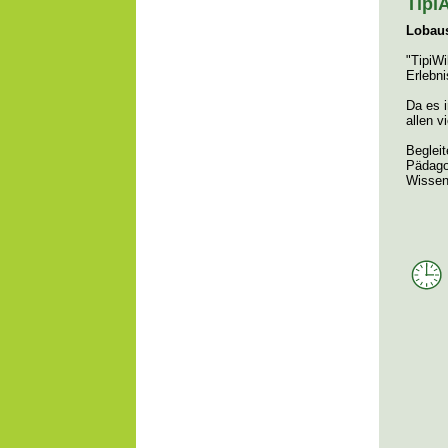
Tipi
Lobaus
"TipiWi
Erlebni
Da es i
allen v
Begleit
Pädagog
Wissen