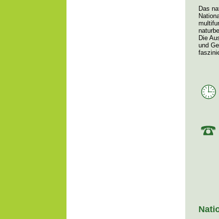
Das na
Nation
multifu
naturb
Die Au
und Ge
faszin
Nati