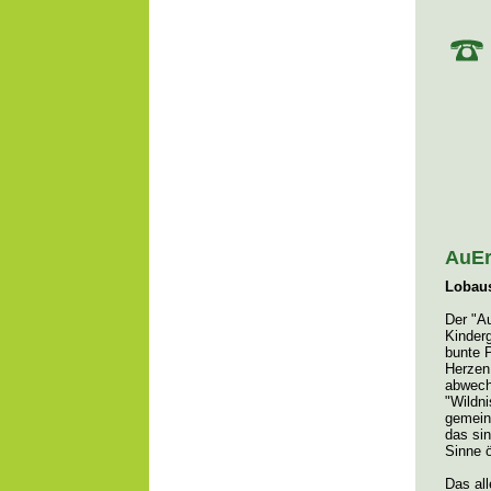
AuEr
Lobaus
Der "Au
Kinderg
bunte 
Herzen 
abwech
"Wildn
gemein
das si
Sinne ö
Das al