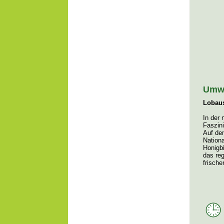
Umwe
Lobaus
In der
Faszin
Auf de
Nation
Honigbi
das reg
frisch