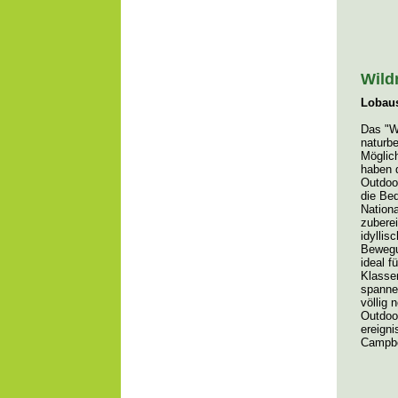
Wild
Lobaus
Das "W
naturb
Möglich
haben 
Outdoo
die Bed
Nationa
zuberei
idyllis
Bewegu
ideal f
Klasse
spanne
völlig
Outdoo
ereign
Campbe