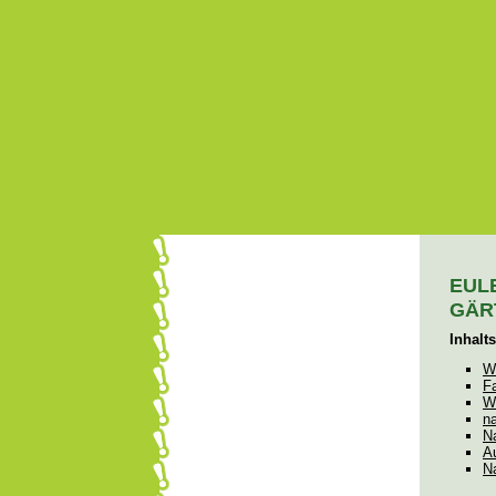
EUL
GÄR
Inhalt
W
Fa
W
n
N
A
N