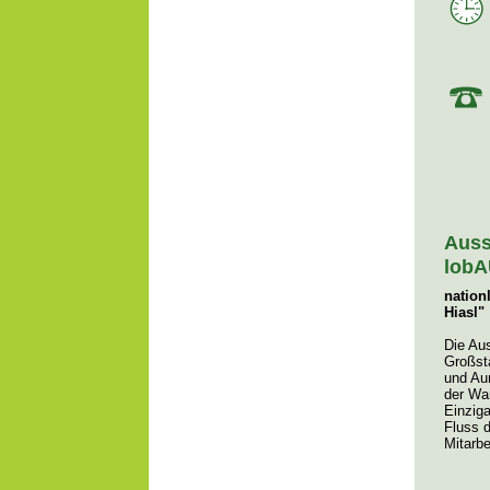
Auss
lob
nation
Hiasl"
Die Au
Großsta
und Au
der Wa
Einziga
Fluss d
Mitarbe