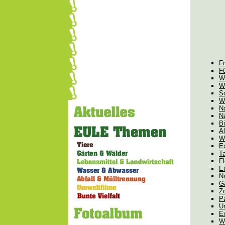
Fr
F
W
W
S
W
Na
N
B
Al
W
E
Ta
Fl
Ei
Na
G
Z
P
U
E
W