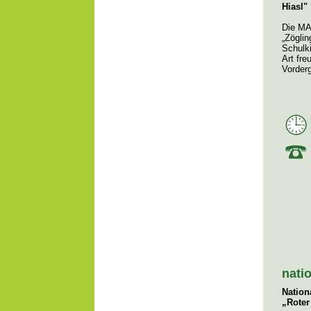
Hiasl"
Die MA
„Zögli
Schulki
Art fre
Vorder
nati
Nation
„Roter