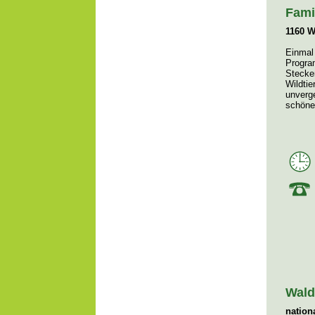
Fami
1160 W
Einmal 
Progra
Stecker
Wildti
unverge
schöne
Wald
nation