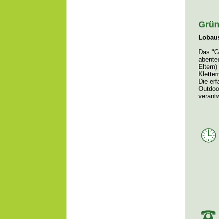
Grün
Lobaus
Das "G
abenteu
Eltern)
Klettern
Die erf
Outdoo
verantw