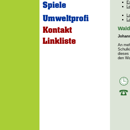
E
Le
La
L
Wald
Johann
An meh
Schulk
dieses 
den Wal