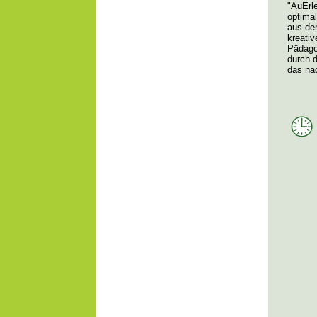
"AuErl
optimal
aus de
kreati
Pädago
durch 
das nac