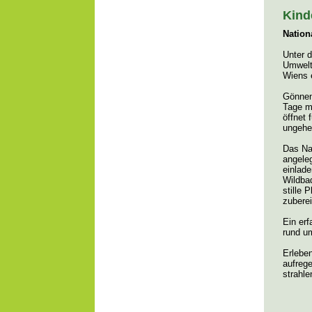
Kind
Nation
Unter 
Umwelt
Wiens 
Gönnen 
Tage m
öffnet 
ungehe
Das Nat
angele
einlade
Wildba
stille
zuberei
Ein er
rund u
Erlebe
aufreg
strahle