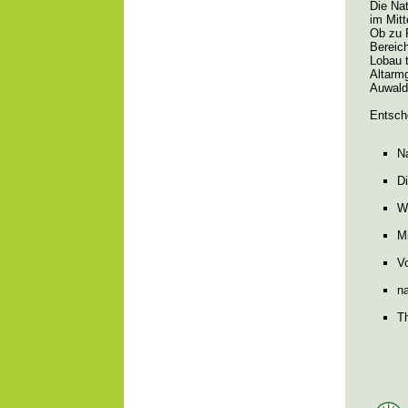
Die Na
im Mitt
Ob zu 
Bereich
Lobau 
Altarm
Auwald 
Entsche
N
D
W
M
Vo
n
T