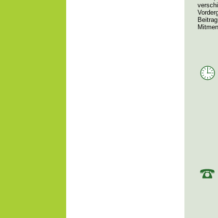
versch
Vorderg
Beitra
Mitmen