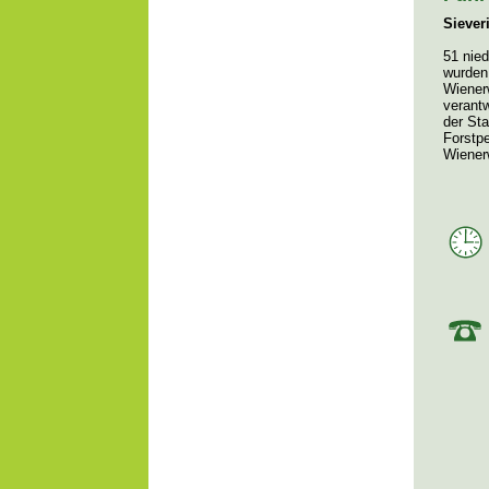
Siever
51 nie
wurden 
Wienerw
verant
der Sta
Forstp
Wiener