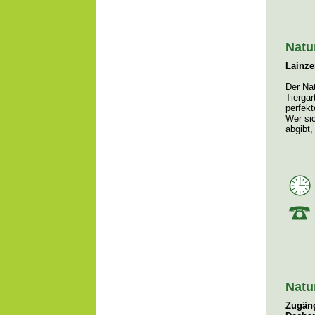
Natu
Lainze
Der Nat
Tiergar
perfek
Wer sic
abgibt,
Natu
Zugäng