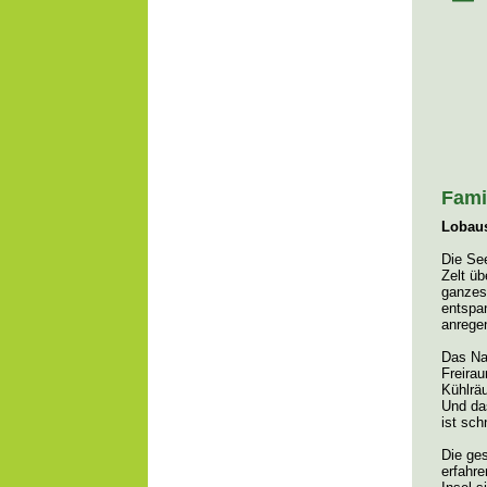
Fami
Lobaus
Die Se
Zelt üb
ganzes
entspa
anrege
Das Nat
Freira
Kühlrä
Und das
ist sch
Die ges
erfahr