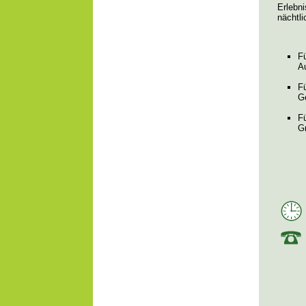
Erlebni
nächtl
F
A
F
G
F
G