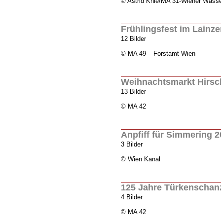
© Astrid Knie/MA 31-Wiener Wass
Frühlingsfest im Lainze
12 Bilder
© MA 49 – Forstamt Wien
Weihnachtsmarkt Hirsc
13 Bilder
© MA 42
Anpfiff für Simmering 
3 Bilder
© Wien Kanal
125 Jahre Türkenschan
4 Bilder
© MA 42