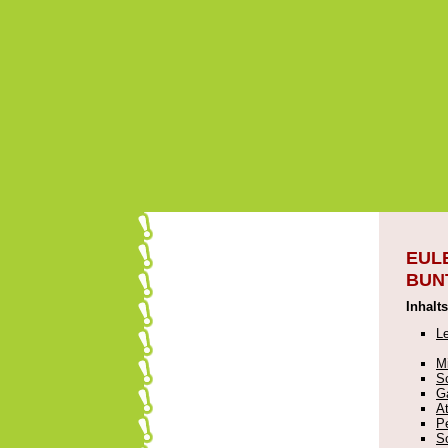
EUL
BUN
Inhalt
Le
M
S
Ga
A
P
S