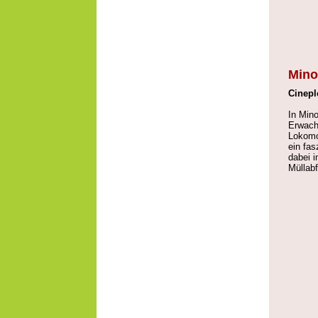
Mino
Cinepl
In Mino
Erwach
Lokomot
ein fas
dabei i
Müllab