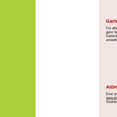
Gart
Für al
ganz b
Garten
umwelt
Atöm
Eine a
www.at
Strahle