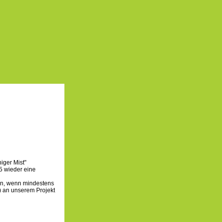
iger Mist"
05 wieder eine
en, wenn mindestens
 an unserem Projekt