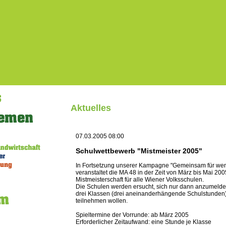
Aktuelles
07.03.2005 08:00
Schulwettbewerb "Mistmeister 2005"
In Fortsetzung unserer Kampagne "Gemeinsam für wen
veranstaltet die MA 48 in der Zeit von März bis Mai 20
Mistmeisterschaft für alle Wiener Volksschulen.
Die Schulen werden ersucht, sich nur dann anzumeld
drei Klassen (drei aneinanderhängende Schulstunden)
teilnehmen wollen.
Spieltermine der Vorrunde: ab März 2005
Erforderlicher Zeitaufwand: eine Stunde je Klasse