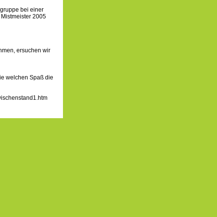
sgruppe bei einer
 Mistmeister 2005
ehmen, ersuchen wir
ie welchen Spaß die
wischenstand1.htm