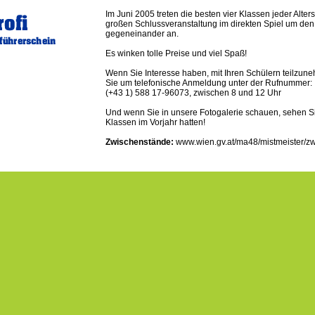
Im Juni 2005 treten die besten vier Klassen jeder Alter
großen Schlussveranstaltung im direkten Spiel um den
gegeneinander an.
Es winken tolle Preise und viel Spaß!
Wenn Sie Interesse haben, mit Ihren Schülern teilzun
Sie um telefonische Anmeldung unter der Rufnummer:
(+43 1) 588 17-96073, zwischen 8 und 12 Uhr
Und wenn Sie in unsere Fotogalerie schauen, sehen S
Klassen im Vorjahr hatten!
Zwischenstände:
www.wien.gv.at/ma48/mistmeister/z