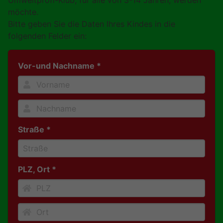
Umweltprofi-Klub, für alle von 3-14 Jahren, werden
möchte.
Bitte geben Sie die Daten Ihres Kindes in die
folgenden Felder ein:
Vor-und Nachname *
Straße *
PLZ, Ort *