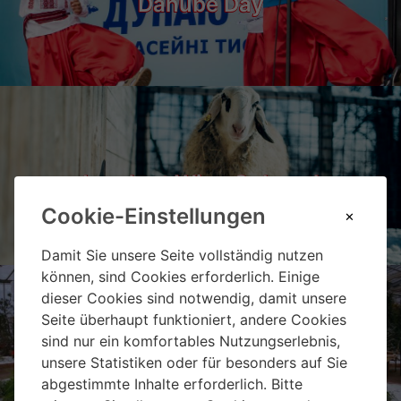
Danube Day
Landgut Wien Cobenzl
Cookie-Einstellungen
Damit Sie unsere Seite vollständig nutzen
können, sind Cookies erforderlich. Einige
dieser Cookies sind notwendig, damit unsere
Seite überhaupt funktioniert, andere Cookies
sind nur ein komfortables Nutzungserlebnis,
Weihnachtsmarkt Hirschstetten
unsere Statistiken oder für besonders auf Sie
abgestimmte Inhalte erforderlich. Bitte