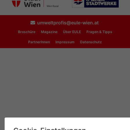
umweltprofis@eule-wien.at
Broschüre
Magazine
Über EULE
Fragen & Tipps
PartnerInnen
Impressum
Datenschutz