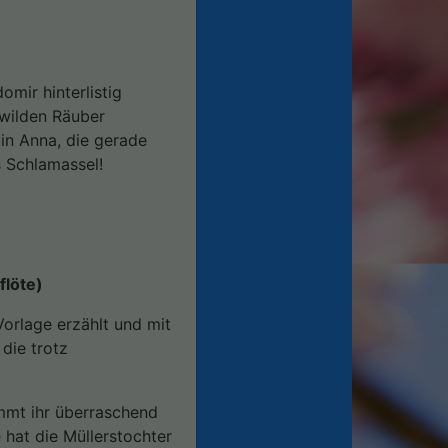
mir hinterlistig
 wilden Räuber
din Anna, die gerade
s Schlamassel!
flöte)
rlage erzählt und mit
die trotz
ommt ihr überraschend
e hat die Müllerstochter