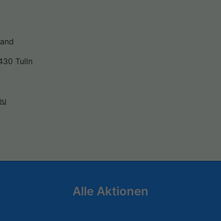
land
430 Tulln
eu
Alle Aktionen