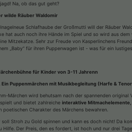
jagd! Na, ob das gut geht?
er wilde Räuber Waldomir
lnagelneue Schlafhaube der Großmutti will der Räuber Waldo
exe hat auch noch ihre Hände im Spiel und so wird aus dem
leine Mitzekatze. Sehr zur Freude von Kasperlinchens Freun
nem „Baby“ für ihren Puppenwagen ist - was für ein lustige
Märchenbühne für Kinder von 3-11 Jahrenn
 Ein Puppenmärchen mit Musikbegleitung (Harfe & Tenor
m-Märchen wird behutsam nach der spannenden original Vo
spielt und bietet zahlreiche
interaktive Mitmachelemente,
n poetischen Charakter des Märchens bewahren.
r soll Stroh zu Gold spinnen und kann es doch nicht! Da k
u Hilfe. Der Preis, den es fordert, ist hoch und nur drei Tag