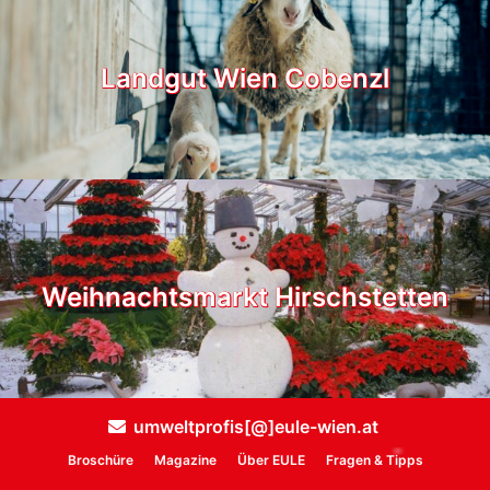
Landgut Wien Cobenzl
Weihnachtsmarkt Hirschstetten
umweltprofis[@]eule-wien.at
Broschüre
Magazine
Über EULE
Fragen & Tipps