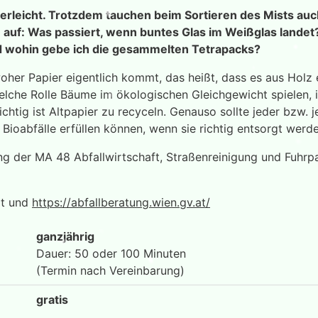
nderleicht. Trotzdem tauchen beim Sortieren des Mists au
auf: Was passiert, wenn buntes Glas im Weißglas landet
 wohin gebe ich die gesammelten Tetrapacks?
woher Papier eigentlich kommt, das heißt, dass es aus Holz 
lche Rolle Bäume im ökologischen Gleichgewicht spielen, is
chtig ist Altpapier zu recyceln. Genauso sollte jeder bzw.
 Bioabfälle erfüllen können, wenn sie richtig entsorgt werd
ng der MA 48 Abfallwirtschaft, Straßenreinigung und Fuhrp
at und
https://abfallberatung.wien.gv.at/
ganzjährig
Dauer: 50 oder 100 Minuten
(Termin nach Vereinbarung)
gratis