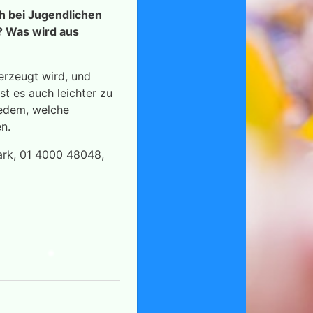
ch bei Jugendlichen
? Was wird aus
erzeugt wird, und
t es auch leichter zu
 jedem, welche
en.
ark, 01 4000 48048,