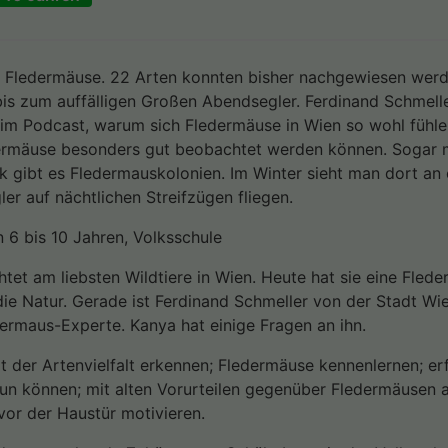
ür Fledermäuse. 22 Arten konnten bisher nachgewiesen werd
s zum auffälligen Großen Abendsegler. Ferdinand Schmelle
im Podcast, warum sich Fledermäuse in Wien so wohl fühlen
ermäuse besonders gut beobachtet werden können. Sogar m
k gibt es Fledermauskolonien. Im Winter sieht man dort a
r auf nächtlichen Streifzügen fliegen.
n 6 bis 10 Jahren, Volksschule
t am liebsten Wildtiere in Wien. Heute hat sie eine Flede
die Natur. Gerade ist Ferdinand Schmeller von der Stadt W
edermaus-Experte. Kanya hat einige Fragen an ihn.
rt der Artenvielfalt erkennen; Fledermäuse kennenlernen; er
un können; mit alten Vorurteilen gegenüber Fledermäusen 
or der Haustür motivieren.