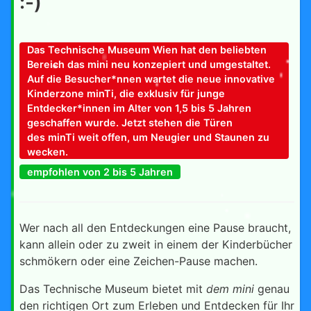
:-)
Das Technische Museum Wien hat den beliebten
Bereich das mini neu konzepiert und umgestaltet.
Auf die Besucher*nnen wartet die neue innovative
Kinderzone minTi, die exklusiv für junge
Entdecker*innen im Alter von 1,5 bis 5 Jahren
geschaffen wurde. Jetzt stehen die Türen
des minTi weit offen, um Neugier und Staunen zu
wecken.
empfohlen von 2 bis 5 Jahren
Wer nach all den Entdeckungen eine Pause braucht,
kann allein oder zu zweit in einem der Kinderbücher
schmökern oder eine Zeichen-Pause machen.
Das Technische Museum bietet mit
dem
mini
genau
den richtigen Ort zum Erleben und Entdecken für Ihr