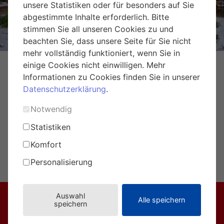
Weihnachtsmarkt Hirschstetten
unsere Statistiken oder für besonders auf Sie
abgestimmte Inhalte erforderlich. Bitte
stimmen Sie all unseren Cookies zu und
beachten Sie, dass unsere Seite für Sie nicht
mehr vollständig funktioniert, wenn Sie in
einige Cookies nicht einwilligen. Mehr
Informationen zu Cookies finden Sie in unserer
Datenschutzerklärung
.
Notwendig
Statistiken
Komfort
Personalisierung
umweltprofis@eule-wien.at
Auswahl
Alle speichern
speichern
Broschüre
Magazine
Über EULE
Fragen & Tipps