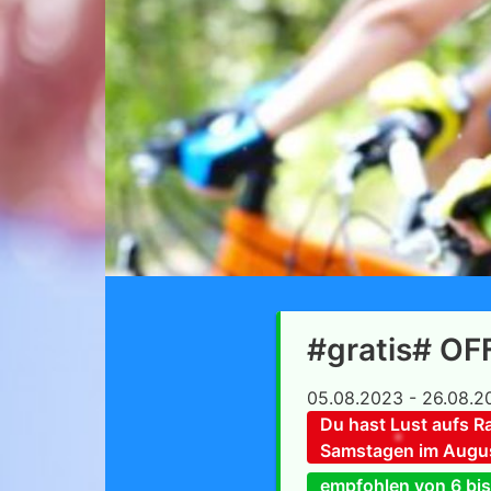
#gratis# O
05.08.2023 - 26.08.2
Du hast Lust aufs R
Samstagen im Augus
empfohlen von 6 bis