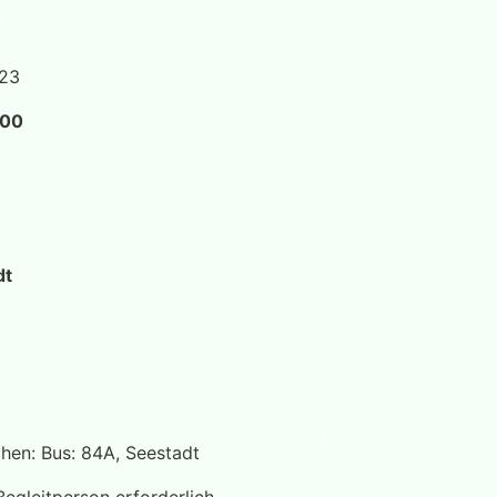
023
:00
dt
chen: Bus: 84A, Seestadt
egleitperson erforderlich