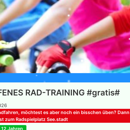
FFENES RAD-TRAINING #gratis#
026
adfahren, möchtest es aber noch ein bisschen üben? Dann
t zum Radspielplatz See.stadt
 12 Jahren