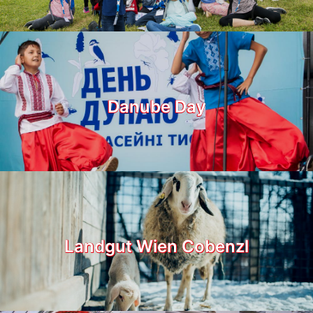
Danube Day
Landgut Wien Cobenzl