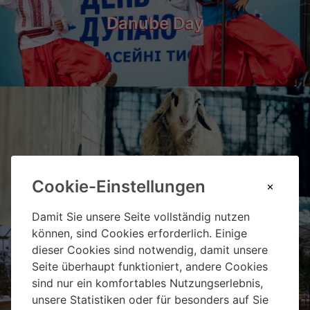
Danube Day
Landgut Wien Cobenzl
Cookie-Einstellungen
Damit Sie unsere Seite vollständig nutzen
können, sind Cookies erforderlich. Einige
dieser Cookies sind notwendig, damit unsere
Seite überhaupt funktioniert, andere Cookies
sind nur ein komfortables Nutzungserlebnis,
Weihnachtsmarkt Hirschstetten
unsere Statistiken oder für besonders auf Sie