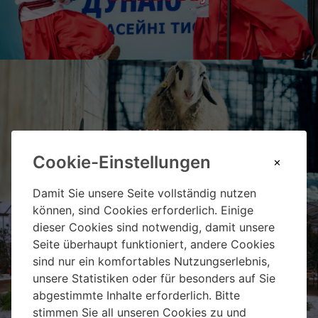
Landgut Wien Cobenzl
Cookie-Einstellungen
Damit Sie unsere Seite vollständig nutzen
können, sind Cookies erforderlich. Einige
dieser Cookies sind notwendig, damit unsere
Seite überhaupt funktioniert, andere Cookies
sind nur ein komfortables Nutzungserlebnis,
Weihnachtsmarkt Hirschstetten
unsere Statistiken oder für besonders auf Sie
abgestimmte Inhalte erforderlich. Bitte
stimmen Sie all unseren Cookies zu und