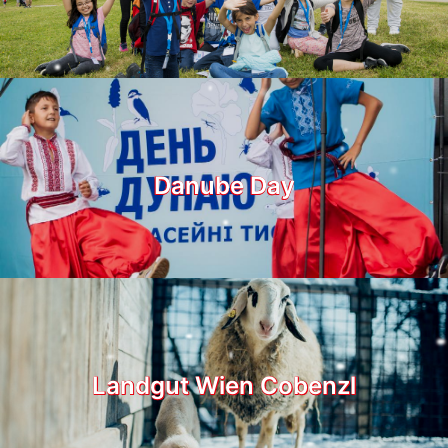
Danube Day
Landgut Wien Cobenzl