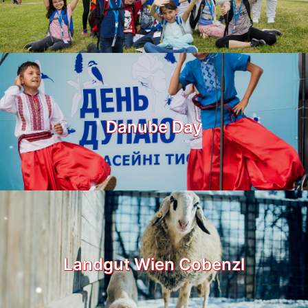
Danube Day
Landgut Wien Cobenzl