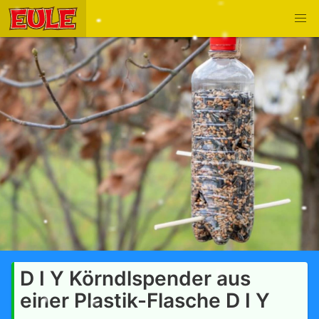
D I Y Körndlspender aus
einer Plastik-Flasche D I Y