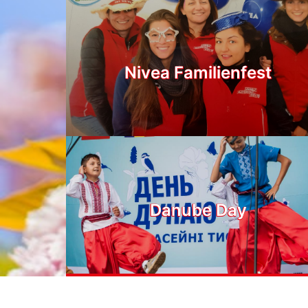
Nivea Familienfest
Danube Day
umweltprofis[@]eule-wien.at