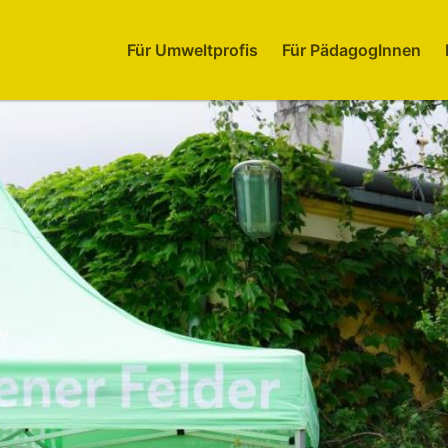
Für Umweltprofis
Für PädagogInnen