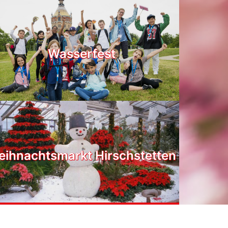
Wasserfest
ihnachtsmarkt Hirschstetten
n & Tipps
PartnerInnen
Impressum
Datenschutz