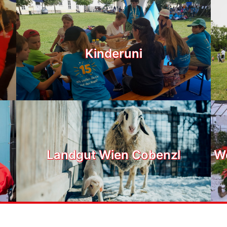
Kinderuni
Landgut Wien Cobenzl
We
Broschüre
Magazine
Über EULE
Frage