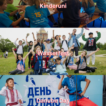
Kinderuni
Wasserfest
Danube Day