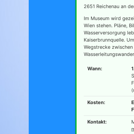
2651 Reichenau an der
Im Museum wird gezeig
Wien stehen. Pläne, B
Wasserversorgung leb
Kaiserbrunnquelle. Um 
Wegstrecke zwischen 
Wasserleitungswande
Wann:
1
S
F
(
Kosten:
E
F
Kontakt:
M
m