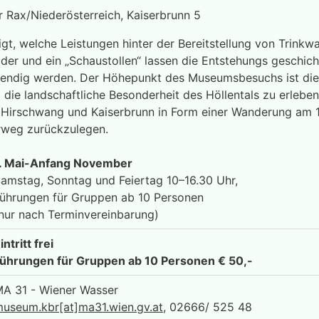
 Rax/Niederösterreich, Kaiserbrunn 5
t, welche Leistungen hinter der Bereitstellung von Trinkwa
ilder und ein „Schaustollen“ lassen die Entstehungs geschic
endig werden. Der Höhepunkt des Museumsbesuchs ist die
die landschaftliche Besonderheit des Höllentals zu erleben,
Hirschwang und Kaiserbrunn in Form einer Wanderung am 1
rweg zurückzulegen.
. Mai-Anfang November
amstag, Sonntag und Feiertag 10–16.30 Uhr,
ührungen für Gruppen ab 10 Personen
nur nach Terminvereinbarung)
intritt frei
ührungen für Gruppen ab 10 Personen € 50,-
A 31 - Wiener Wasser
useum.kbr[at]ma31.wien.gv.at
, 02666/ 525 48