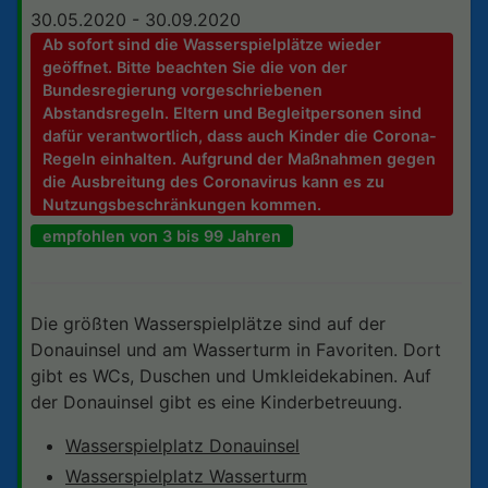
30.05.2020 - 30.09.2020
Ab sofort sind die Wasserspielplätze wieder
geöffnet. Bitte beachten Sie die von der
Bundesregierung vorgeschriebenen
Abstandsregeln. Eltern und Begleitpersonen sind
dafür verantwortlich, dass auch Kinder die Corona-
Regeln einhalten. Aufgrund der Maßnahmen gegen
die Ausbreitung des Coronavirus kann es zu
Nutzungsbeschränkungen kommen.
empfohlen von 3 bis 99 Jahren
Die größten Wasserspielplätze sind auf der
Donauinsel und am Wasserturm in Favoriten. Dort
gibt es WCs, Duschen und Umkleidekabinen. Auf
der Donauinsel gibt es eine Kinderbetreuung.
Wasserspielplatz Donauinsel
Wasserspielplatz Wasserturm