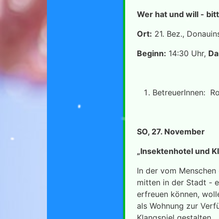
Wer hat und will - bi
Ort:
21. Bez., Donaui
Beginn:
14:30 Uhr,
Da
BetreuerInnen: Rom
SO, 27. November
„Insektenhotel und K
In der vom Menschen g
mitten in der Stadt - 
erfreuen können, woll
als Wohnung zur Verf
Klangspiel gestalten.