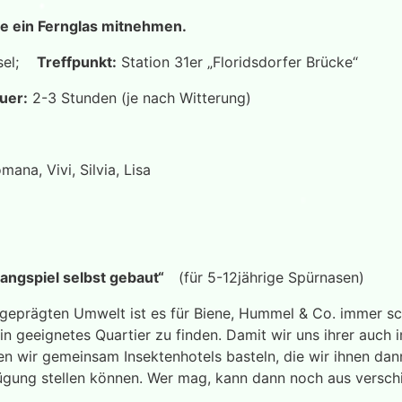
tte ein Fernglas mitnehmen.
nsel;
Treffpunkt:
Station 31er „Floridsdorfer Brücke“
uer:
2-3 Stunden (je nach Witterung)
ana, Vivi, Silvia, Lisa
langspiel selbst gebaut“
(für 5-12jährige Spürnasen)
eprägten Umwelt ist es für Biene, Hummel & Co. immer sch
ein geeignetes Quartier zu finden. Damit wir uns ihrer auch 
en wir gemeinsam Insektenhotels basteln, die wir ihnen dan
ügung stellen können. Wer mag, kann dann noch aus versch