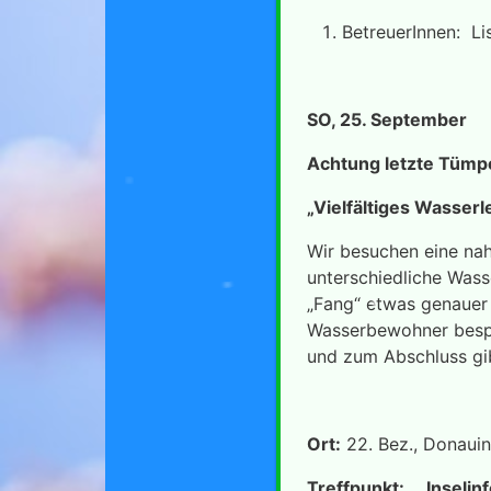
BetreuerInnen: Li
SO, 25. September
Achtung letzte Tümpe
„Vielfältiges W
Wir besuchen eine na
unterschiedliche Wass
„Fang“ etwas genauer 
Wasserbewohner bespr
und zum Abschluss gib
Ort:
22. Bez., Donauin
Treffpunkt:
Inselin