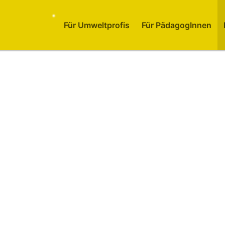
Für Umweltprofis
Für PädagogInnen