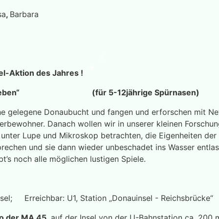
sa
,
Barbara
l-Aktion des Jahres !
asserleben“ (für 5-12jährige Spürnasen)
he gelegene Donaubucht und fangen und erforschen mit Ne
erbewohner. Danach wollen wir in unserer kleinen Forschun
unter Lupe und Mikroskop betrachten, die Eigenheiten der
echen und sie dann wieder unbeschadet ins Wasser entla
t’s noch alle möglichen lustigen Spiele.
sel; Erreichbar: U1, Station „Donauinsel - Reichsbrücke“
fo der MA 45
, auf der Insel von der U-Bahnstation ca. 20