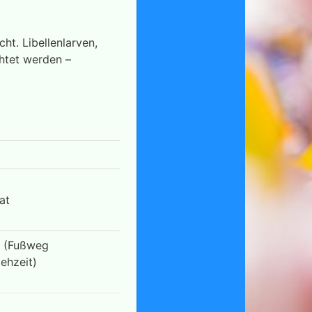
t. Libellenlarven,
htet werden –
at
ke (Fußweg
ehzeit)