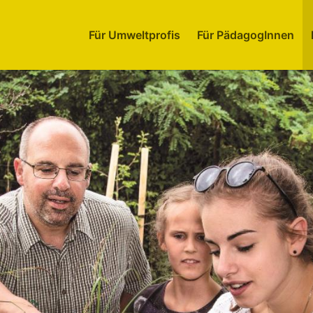
Für Umweltprofis
Für PädagogInnen