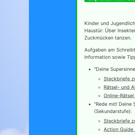
Kinder und Jugendlich
Haustür: Über Insekte
Zuckmücken tanzen.
Aufgaben am Schreibti
Information sowie Tip
"Deine Supersinne 
Steckbriefe z
Rätsel- und 
Online-Rätsel
"Rede mit! Deine S
(Sekundarstufe):
Steckbriefe z
Action Guide