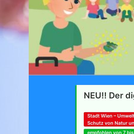
NEU!! Der di
Stadt Wien – Umwelt
Schutz von Natur un
empfohlen von 7 bis