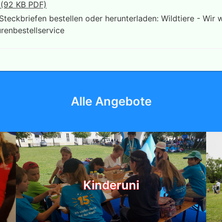
 (92 KB PDF)
Steckbriefen bestellen oder herunterladen: Wildtiere - Wir 
renbestellservice
Alle Angebote
Kinderuni