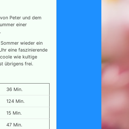
 von Peter und dem
skummer einer
.
n Sommer wieder ein
Uhr eine faszinierende
coole wie kultige
t übrigens frei.
36 Min.
124 Min.
15 Min.
47 Min.