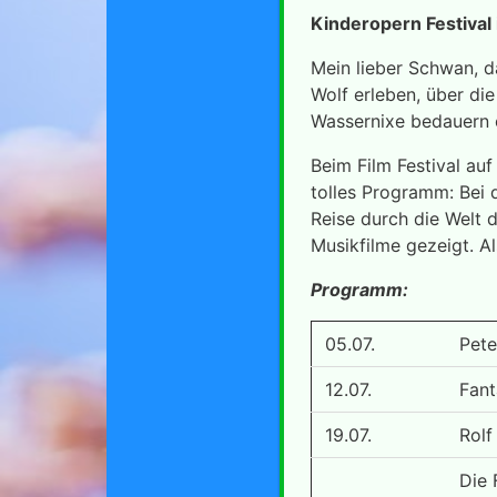
Kinderopern Festival
Mein lieber Schwan, d
Wolf erleben, über di
Wassernixe bedauern o
Beim Film Festival au
tolles Programm: Bei 
Reise durch die Welt 
Musikfilme gezeigt. Al
Programm:
05.07.
Pete
12.07.
Fant
19.07.
Rolf
Die 