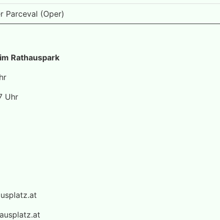
er Parceval (Oper)
 im Rathauspark
hr
7 Uhr
ausplatz.at
hausplatz.at