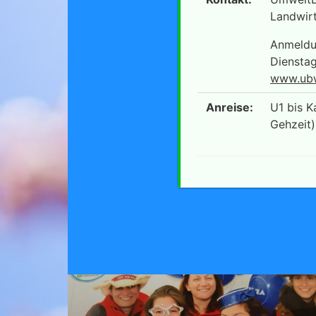
Landwirt
Anmeldun
Diensta
www.ubw
Anreise:
U1 bis K
Gehzeit)