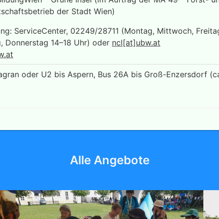
schaftsbetrieb der Stadt Wien)
g: ServiceCenter, 02249/28711 (Montag, Mittwoch, Freitag
g, Donnerstag 14–18 Uhr) oder
ncl[at]ubw.at
.at
agran oder U2 bis Aspern, Bus 26A bis Groß-Enzersdorf (c
Alle Angebote