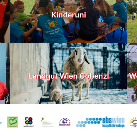
Kinderuni
Landgut Wien Cobenzl
We