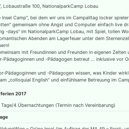
f, Lobaustraße 100, NationalparkCamp Lobau
Insel Camp", bei dem wir uns im Campalltag locker spieleri
atten" gemeinsam ohne Angst und Computer einfach live dra
ng -days" im NationalparkCamp Lobau, mit Spiel, tollen W
omantischen Abenden am Lagerfeuer unter dem Sternenzelt
uern!
gemeinsam mit Freundinnen und Freunden in eigenen Zelten
r-Pädagoginnen und -Pädagogen betreut … inklusive vor Or
or-Pädagoginnen und -Pädagogen wissen, was Kinder wirkli
 am „colloquial English" und einfühlsame Betreuung im Camp
erien 2017
5 Tage/4 Übernachtungen (Termin nach Vereinbarung)
rage
ldungWien – Grüne Insel (im Auftrag der MA 49 – Forst- u