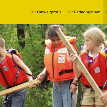
Für Umweltprofis
Für PädagogInnen