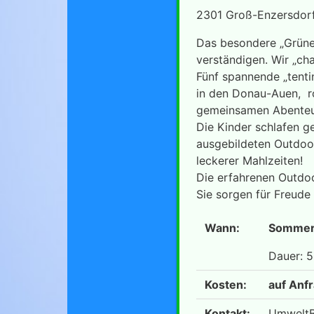
2301 Groß-Enzersdor
Das besondere „Grüne 
verständigen. Wir „ch
Fünf spannende „tenti
in den Donau-Auen, r
gemeinsamen Abente
Die Kinder schlafen 
ausgebildeten Outdoo
leckerer Mahlzeiten!
Die erfahrenen Outdo
Sie sorgen für Freude
Wann:
Sommerf
Dauer: 
Kosten:
auf Anf
Kontakt:
UmweltBi