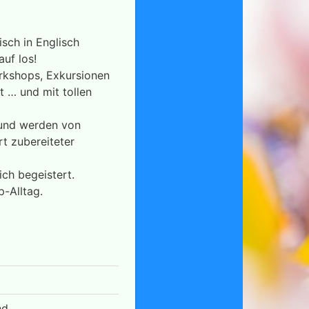
sch in Englisch
uf los!
orkshops, Exkursionen
 … und mit tollen
 und werden von
t zubereiteter
ch begeistert.
-Alltag.
nd