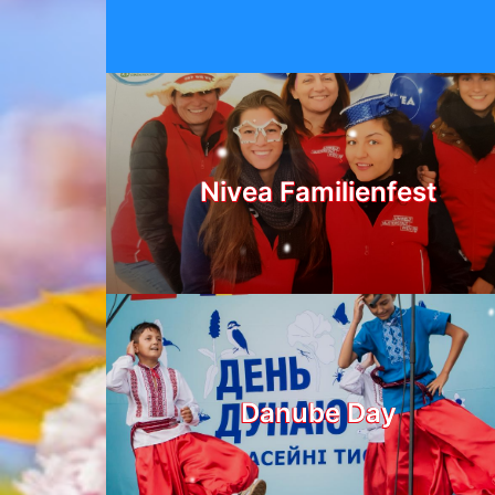
Nivea Familienfest
Danube Day