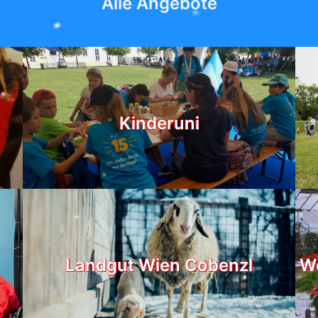
Alle Angebote
Kinderuni
Landgut Wien Cobenzl
We