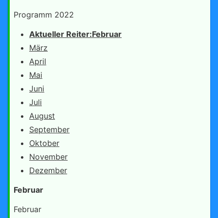
Programm 2022
Aktueller Reiter:
Februar
März
April
Mai
Juni
Juli
August
September
Oktober
November
Dezember
Februar
Februar