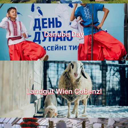
Danube Day
Landgut Wien Cobenzl