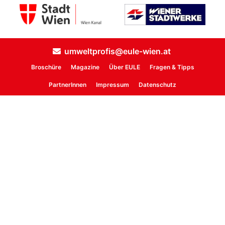
umweltprofis@eule-wien.at
Broschüre
Magazine
Über EULE
Fragen & Tipps
PartnerInnen
Impressum
Datenschutz