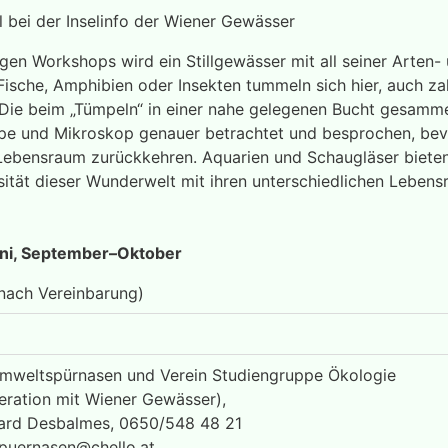
 bei der Inselinfo der Wiener Gewässer
igen Workshops wird ein Stillgewässer mit all seiner Arten-
r Fische, Amphibien oder Insekten tummeln sich hier, auch z
 Die beim „Tümpeln“ in einer nahe gelegenen Bucht gesam
pe und Mikroskop genauer betrachtet und besprochen, bev
Lebensraum zurückkehren. Aquarien und Schaugläser bieten
rsität dieser Wunderwelt mit ihren unterschiedlichen Lebe
uni, September–Oktober
nach Vereinbarung)
Umweltspürnasen und Verein Studiengruppe Ökologie
eration mit Wiener Gewässer),
hard Desbalmes, 0650/548 48 21
puernasen@chello.at