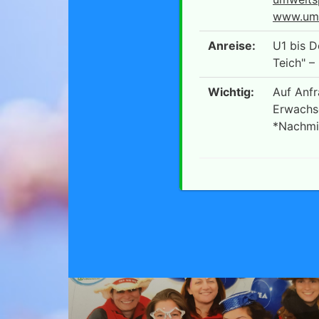
www.umw
Anreise:
U1 bis 
Teich" –
Wichtig:
Auf Anfr
Erwachs
*Nachmit