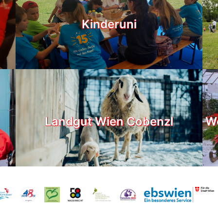
Kinderuni
Landgut Wien Cobenzl
We