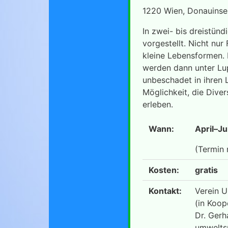
1220 Wien, Donauinsel
In zwei- bis dreistünd
vorgestellt. Nicht nu
kleine Lebensformen.
werden dann unter Lu
unbeschadet in ihren 
Möglichkeit, die Dive
erleben.
Wann:
April–J
(Termin 
Kosten:
gratis
Kontakt:
Verein 
(in Koop
Dr. Ger
umwelts