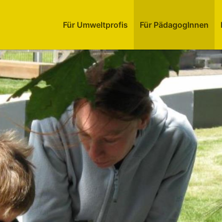
Für Umweltprofis
Für PädagogInnen