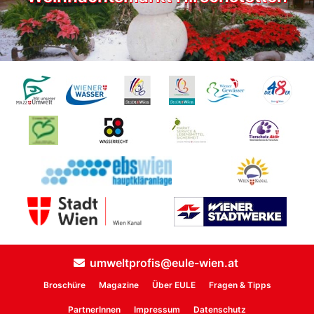
umweltprofis@eule-wien.at
Broschüre
Magazine
Über EULE
Fragen & Tipps
PartnerInnen
Impressum
Datenschutz