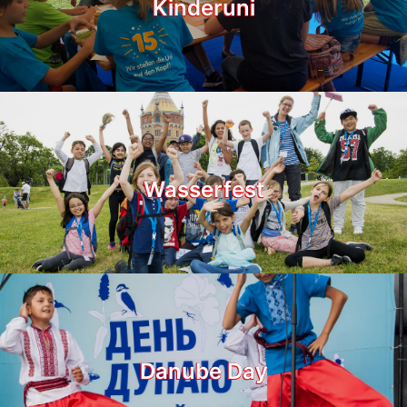
Kinderuni
Wasserfest
Danube Day