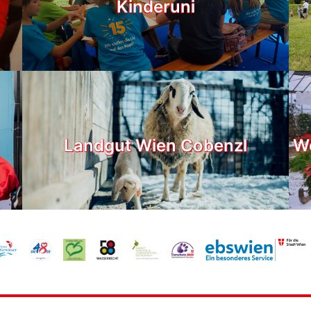
Kinderuni
Landgut Wien Cobenzl
We