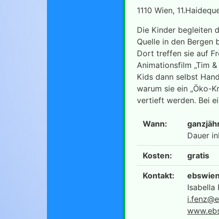
1110 Wien, 11.Haidequ
Die Kinder begleiten 
Quelle in den Bergen b
Dort treffen sie auf F
Animationsfilm „Tim & 
Kids dann selbst Hand
warum sie ein „Öko-Kr
vertieft werden. Bei 
Wann:
ganzjäh
Dauer in
Kosten:
gratis
Kontakt:
ebswien 
Isabell
i.fenz@e
www.ebs