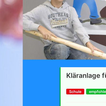
Kläranlage f
Schule
empfohle