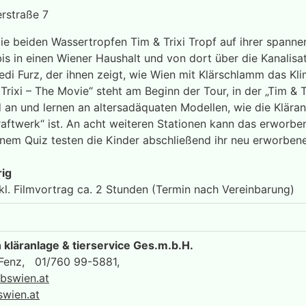
erstraße 7
die beiden Wassertropfen Tim & Trixi Tropf auf ihrer spann
is in einen Wiener Haushalt und von dort über die Kanalisat
redi Furz, der ihnen zeigt, wie Wien mit Klärschlamm das Kl
Trixi – The Movie“ steht am Beginn der Tour, in der „Tim & T
 an und lernen an altersadäquaten Modellen, wie die Kläran
aftwerk“ ist. An acht weiteren Stationen kann das erworbe
einem Quiz testen die Kinder abschließend ihr neu erworben
rig
kl. Filmvortrag ca. 2 Stunden (Termin nach Vereinbarung)
kläranlage & tierservice Ges.m.b.H.
a Fenz, 01/760 99-5881,
bswien.at
wien.at