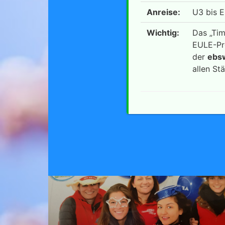
Anreise:
U3 bis E
Wichtig:
Das „Tim
EULE-Pr
der
ebsw
allen St