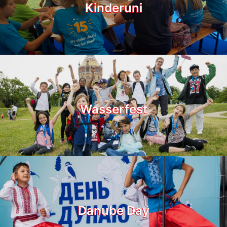
Kinderuni
Wasserfest
Danube Day