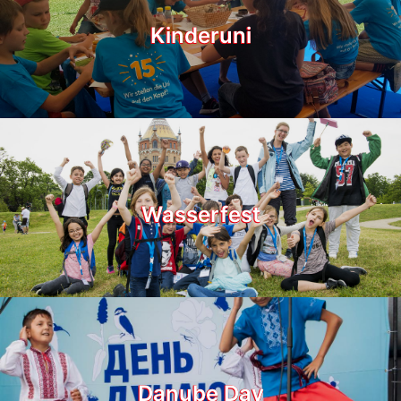
Kinderuni
Wasserfest
Danube Day