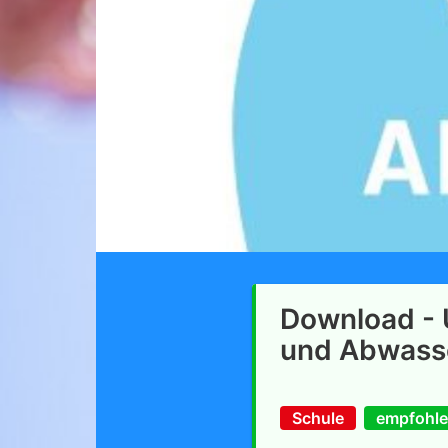
Download - 
und Abwass
Schule
empfohle