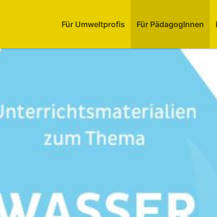
Für Umweltprofis
Für PädagogInnen