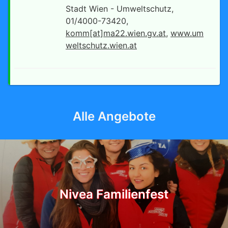
Stadt Wien - Umweltschutz,
01/4000-73420,
komm[at]ma22.wien.gv.at
,
www.um
weltschutz.wien.at
Alle Angebote
Nivea Familienfest