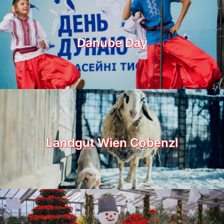
Danube Day
Landgut Wien Cobenzl