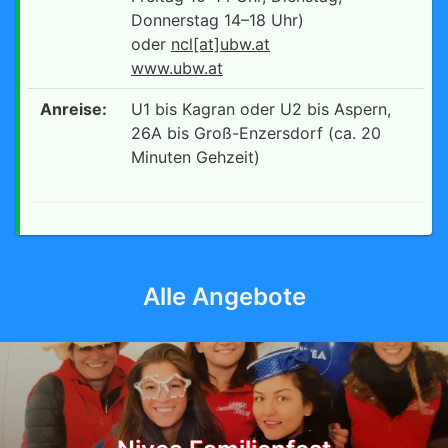
Donnerstag 14–18 Uhr)
oder
ncl[at]ubw.at
www.ubw.at
Anreise:
U1 bis Kagran oder U2 bis Aspern,
26A bis Groß-Enzersdorf (ca. 20
Minuten Gehzeit)
Alle Angebote