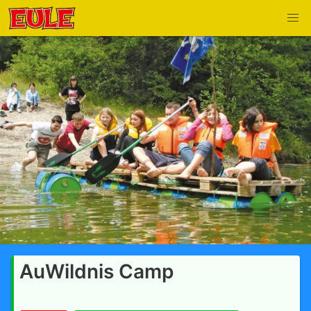
AuWildnis Camp